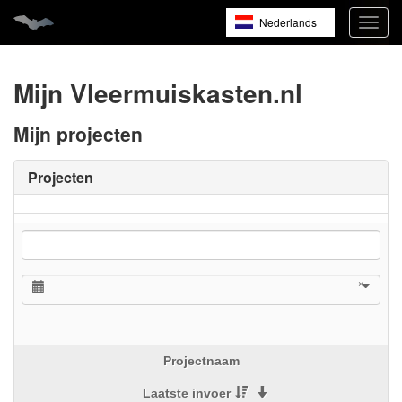
Nederlands
Navig
open
English
Français
Mijn Vleermuiskasten.nl
Mijn projecten
Projecten
×
Projectnaam
Laatste invoer