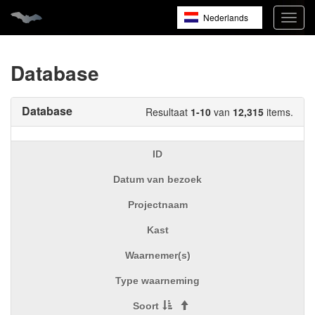
Nederlands
Navig
open
English
Français
Database
Database
Resultaat
1-10
van
12,315
items.
ID
Datum van bezoek
Projectnaam
Kast
Waarnemer(s)
Type waarneming
Soort