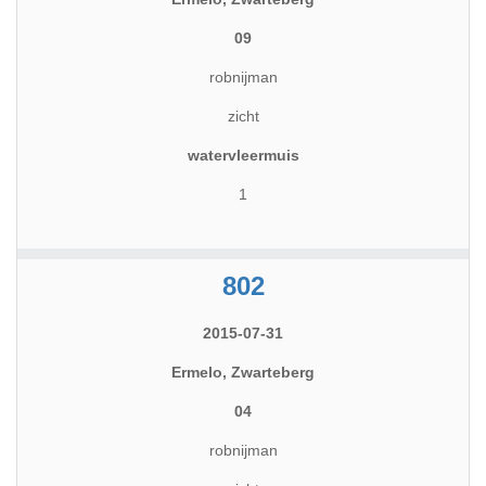
09
robnijman
zicht
watervleermuis
1
802
2015-07-31
Ermelo, Zwarteberg
04
robnijman