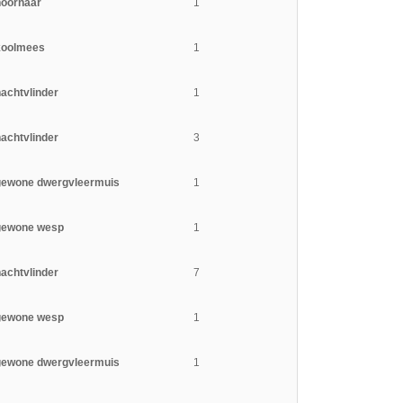
hoornaar
1
koolmees
1
achtvlinder
1
achtvlinder
3
gewone dwergvleermuis
1
gewone wesp
1
achtvlinder
7
gewone wesp
1
gewone dwergvleermuis
1