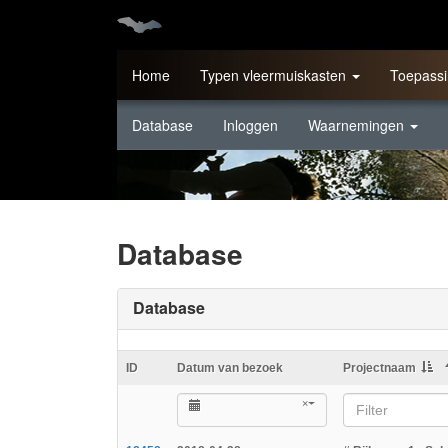
Home
Typen vleermuiskasten
Toepassi
Database
Inloggen
Waarnemingen
Database
Database
ID
Datum van bezoek
Projectnaam
×
Filter