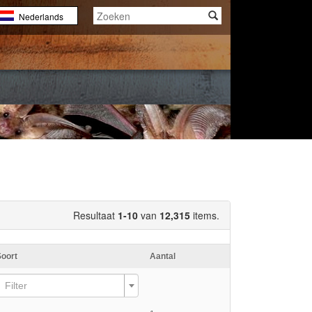
Nederlands
English
Français
Resultaat
1-10
van
12,315
items.
Soort
Aantal
Filter