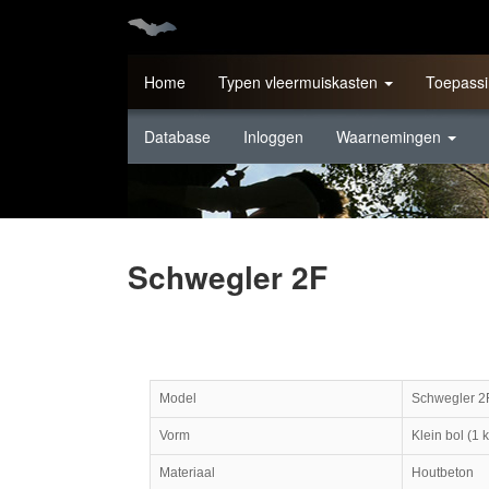
Home
Typen vleermuiskasten
Toepassi
Database
Inloggen
Waarnemingen
Schwegler 2F
Model
Schwegler 2
Vorm
Klein bol (1 
Materiaal
Houtbeton