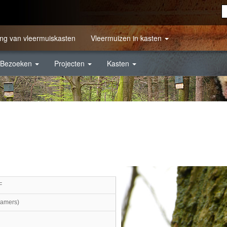
ng van vleermuiskasten
Vleermuizen in kasten
Bezoeken
Projecten
Kasten
F
kamers)