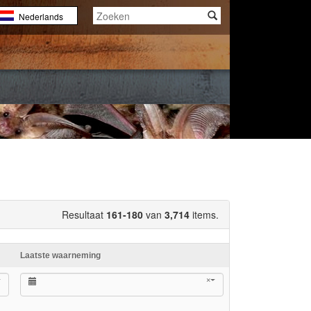
Nederlands
English
Français
Resultaat
161-180
van
3,714
items.
Laatste waarneming
×