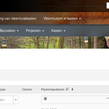
ng van vleermuiskasten
Vleermuizen in kasten
Bezoeken
Projecten
Kasten
type
Cluster
Plaatsingsdatum
×
lter