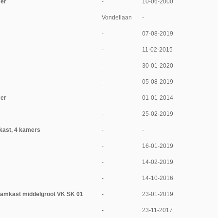
er
-
10-06-2000
Vondellaan
-
-
07-08-2019
-
11-02-2015
-
30-01-2020
-
05-08-2019
er
-
01-01-2014
-
25-02-2019
kast, 4 kamers
-
-
-
16-01-2019
-
14-02-2019
-
14-10-2016
aamkast middelgroot VK SK 01
-
23-01-2019
-
23-11-2017