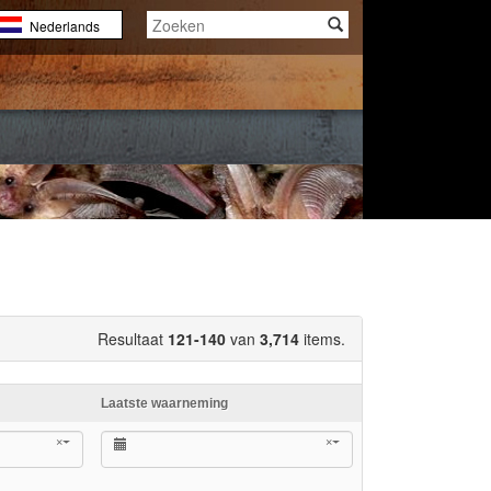
Nederlands
English
Français
Resultaat
121-140
van
3,714
items.
Laatste waarneming
×
×