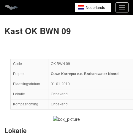
Nederlands
Navig
open
English
Français
Kast OK BWN 09
Code
OK BWN 09
Project
Ouwe Karreput e.o. Brabantwater Noord
Plaatsingsdatum
01-01-2010
Lokatie
Onbekend
Kompasrichting
Onbekend
Lokatie