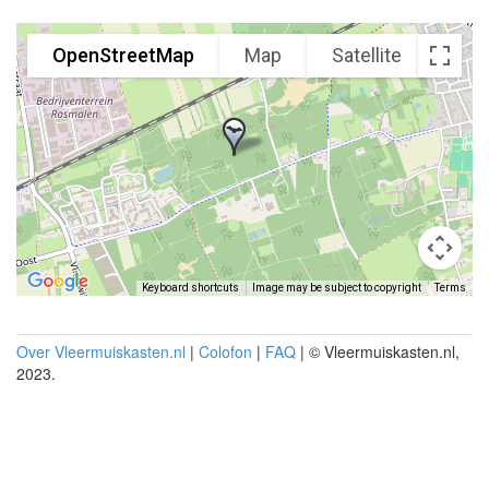
OpenStreetMap
Map
Satellite
Keyboard shortcuts
Image may be subject to copyright
Terms
Over Vleermuiskasten.nl
|
Colofon
|
FAQ
| © Vleermuiskasten.nl,
2023.