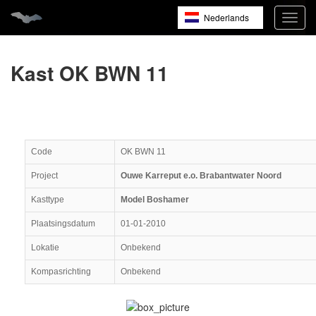
Nederlands
Navig
open
English
Français
Kast OK BWN 11
Code
OK BWN 11
Project
Ouwe Karreput e.o. Brabantwater Noord
Kasttype
Model Boshamer
Plaatsingsdatum
01-01-2010
Lokatie
Onbekend
Kompasrichting
Onbekend