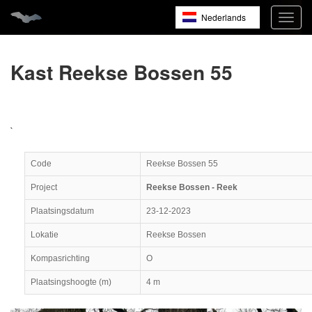
Nederlands
Navig
open
English
Français
Kast Reekse Bossen 55
`
Code
Reekse Bossen 55
Project
Reekse Bossen - Reek
Plaatsingsdatum
23-12-2023
Lokatie
Reekse Bossen
Kompasrichting
O
Plaatsingshoogte (m)
4 m