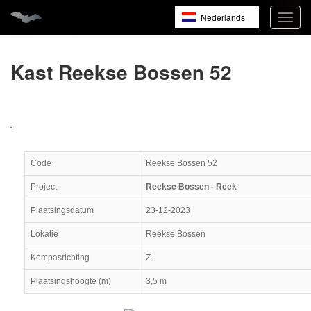
Nederlands
Navig
open
English
Français
Kast Reekse Bossen 52
`
Code
Reekse Bossen 52
Project
Reekse Bossen - Reek
Plaatsingsdatum
23-12-2023
Lokatie
Reekse Bossen
Kompasrichting
Z
Plaatsingshoogte (m)
3,5 m