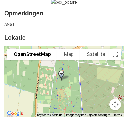
Opmerkingen
ANS1
Lokatie
OpenStreetMap
Map
Satellite
Keyboard shortcuts
Image may be subject to copyright
Terms