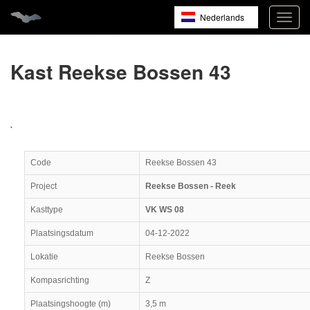
Nederlands
Navig
open
English
Français
Kast Reekse Bossen 43
`
Code
Reekse Bossen 43
Project
Reekse Bossen - Reek
Kasttype
VK WS 08
Plaatsingsdatum
04-12-2022
Lokatie
Reekse Bossen
Kompasrichting
Z
Plaatsingshoogte (m)
3,5 m