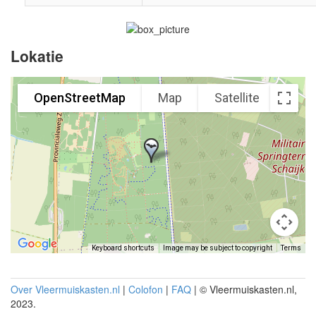
Lokatie
OpenStreetMap
Map
Satellite
Keyboard shortcuts
Image may be subject to copyright
Terms
Over Vleermuiskasten.nl
|
Colofon
|
FAQ
| © Vleermuiskasten.nl,
2023.