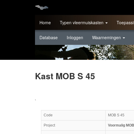
Home
Typen vleermuiskasten
Toepassi
Database
Inloggen
Waarnemingen
Kast MOB S 45
`
Code
MOB S 45
Project
Voormalig MOB