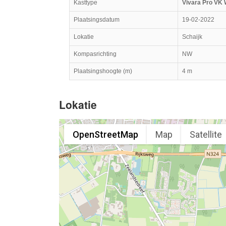
Kasttype
Vivara Pro VK 
Plaatsingsdatum
19-02-2022
Lokatie
Schaijk
Kompasrichting
NW
Plaatsingshoogte (m)
4 m
Lokatie
OpenStreetMap
Map
Satellite