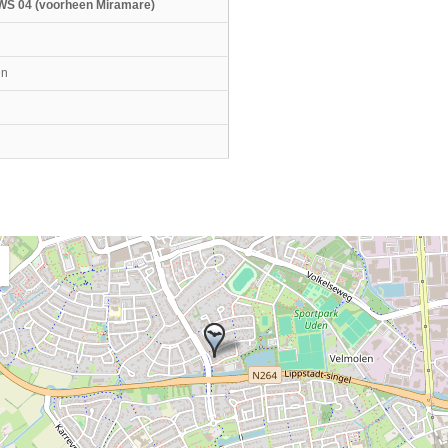
WS 04 (voorheen Miramare)
en