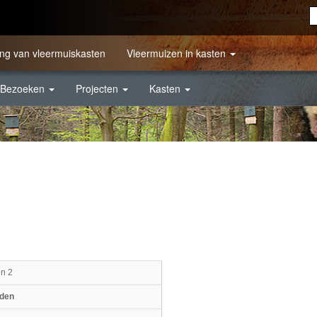
ng van vleermuiskasten
Vleermuizen in kasten
Bezoeken
Projecten
Kasten
en 2
Uden