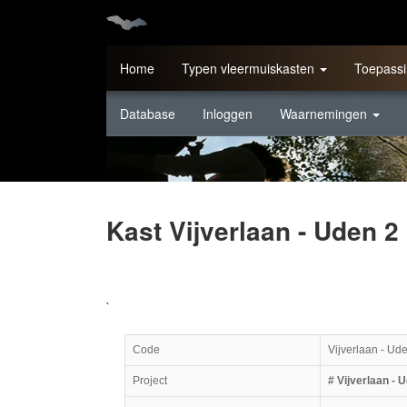
Home
Typen vleermuiskasten
Toepassi
Database
Inloggen
Waarnemingen
Kast Vijverlaan - Uden 2
`
Code
Vijverlaan - Ud
Project
# Vijverlaan - 