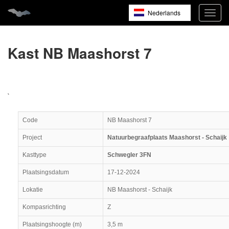
Nederlands
Navig
open
English
Français
Kast NB Maashorst 7
`
Code
NB Maashorst 7
Project
Natuurbegraafplaats Maashorst - Schaijk
Kasttype
Schwegler 3FN
Plaatsingsdatum
17-12-2024
Lokatie
NB Maashorst - Schaijk
Kompasrichting
Z
Plaatsingshoogte (m)
3,5 m